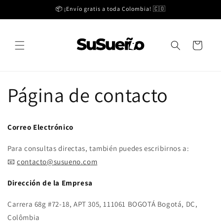
Ir
📦 ¡Envío gratis a toda Colombia! 🇨🇴
directamente
al contenido
Carrito
Página de contacto
Correo Electrónico
Para consultas directas, también puedes escribirnos a:
📧
contacto@susueno.com
Dirección de la Empresa
Carrera 68g #72-18, APT 305, 111061 BOGOTÁ Bogotá, DC,
Colômbia