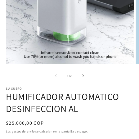
Abrir
Ab
elemento
e
multimedia
m
de
1
/
2
1
2
en
e
SU SUEÑO
una
u
HUMIFICADOR AUTOMATICO
ventana
v
modal
m
DESINFECCION AL
Precio
$25.000,00 COP
habitual
Los
gastos de envío
se calculan en la pantalla de pago.