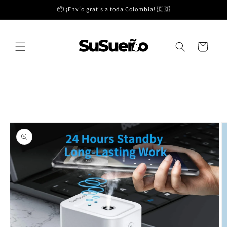
Ir
📦 ¡Envío gratis a toda Colombia! 🇨🇴
directamente
al contenido
Carrito
Ir
directamente
a la
información
del producto